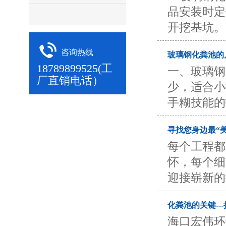
品安装时定
开挖基坑。
咨询热线
玻璃钢化粪池的
18789899525(工
一、玻璃
厂直销电话）
少，适合小
手糊技能的
寻找您身边最“
每个工程都
怀，每个细
迎接崭新的
化粪池的关键--
海口宏伟环